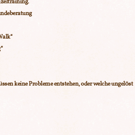
zeltraining
.
undeberatung
Walk“
“
üssen keine Probleme entstehen, oder welche ungelöst