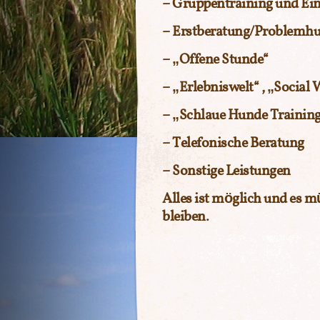
–
Gruppentraining
und
Ein
–
Erstberatung/Problemh
–
„Offene Stunde“
–
„Erlebniswelt“
,
„Social 
–
„Schlaue Hunde Training
–
Telefonische Beratung
–
Sonstige Leistungen
Alles ist möglich und es m
bleiben.