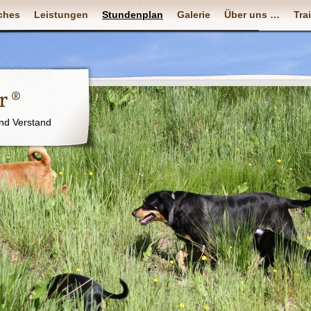
ches
Leistungen
Stundenplan
Galerie
Über uns …
Tra
r ®
nd Verstand