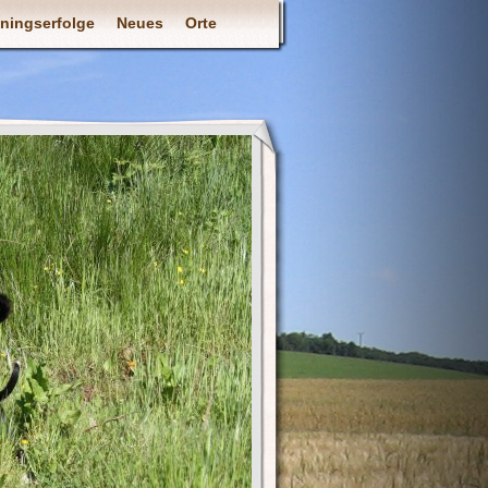
iningserfolge
Neues
Orte