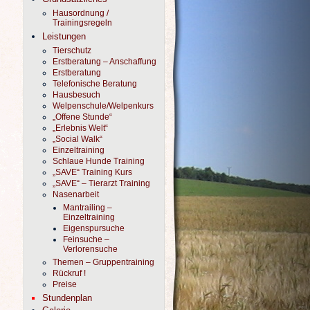
Hausordnung /
Trainingsregeln
Leistungen
Tierschutz
Erstberatung – Anschaffung
Erstberatung
Telefonische Beratung
Hausbesuch
Welpenschule/Welpenkurs
„Offene Stunde“
„Erlebnis Welt“
„Social Walk“
Einzeltraining
Schlaue Hunde Training
„SAVE“ Training Kurs
„SAVE“ – Tierarzt Training
Nasenarbeit
Mantrailing –
Einzeltraining
Eigenspursuche
Feinsuche –
Verlorensuche
Themen – Gruppentraining
Rückruf !
Preise
Stundenplan