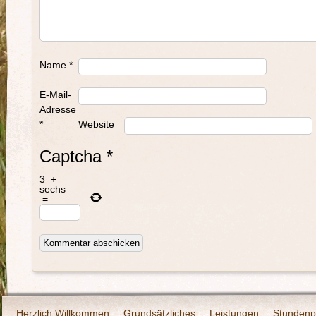
Name
*
E-Mail-
Adresse
*
Website
Captcha
*
3
+
sechs
=
Herzlich Willkommen
Grundsätzliches
Leistungen
Stundenp