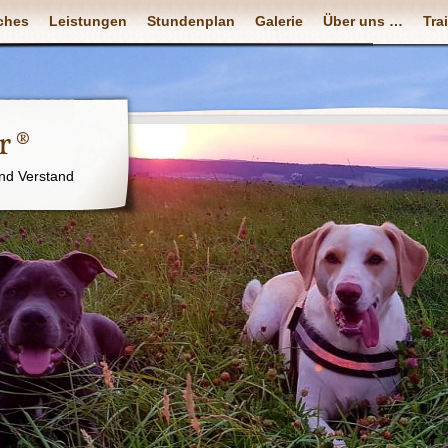
ches
Leistungen
Stundenplan
Galerie
Über uns …
Tra
r ®
nd Verstand