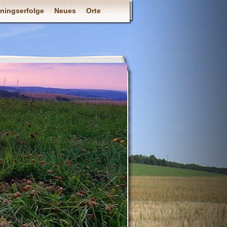
iningserfolge
Neues
Orte