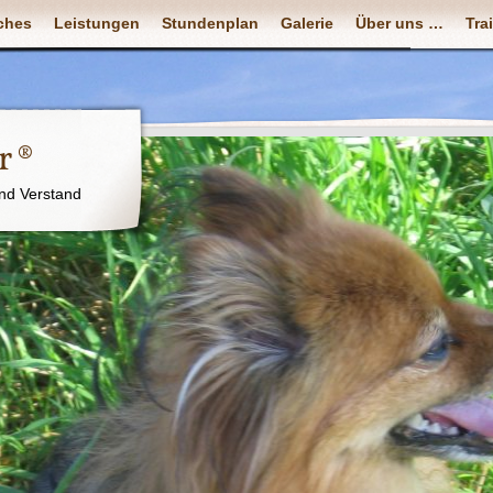
ches
Leistungen
Stundenplan
Galerie
Über uns …
Tra
r ®
nd Verstand