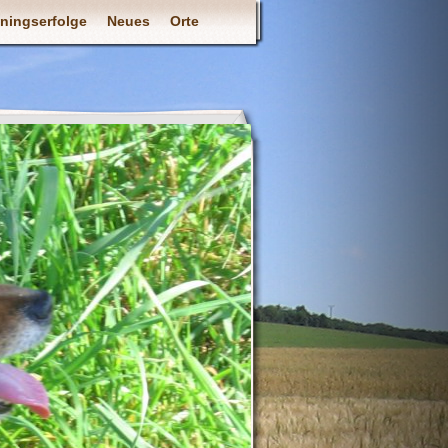
iningserfolge
Neues
Orte