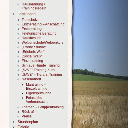
Hausordnung /
Trainingsregeln
Leistungen
Tierschutz
Erstberatung – Anschaffung
Erstberatung
Telefonische Beratung
Hausbesuch
Welpenschule/Welpenkurs
„Offene Stunde“
„Erlebnis Welt“
„Social Walk“
Einzeltraining
Schlaue Hunde Training
„SAVE“ Training Kurs
„SAVE“ – Tierarzt Training
Nasenarbeit
Mantrailing –
Einzeltraining
Eigenspursuche
Feinsuche –
Verlorensuche
Themen – Gruppentraining
Rückruf !
Preise
Stundenplan
Galerie