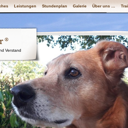
ches
Leistungen
Stundenplan
Galerie
Über uns …
Tra
r ®
nd Verstand