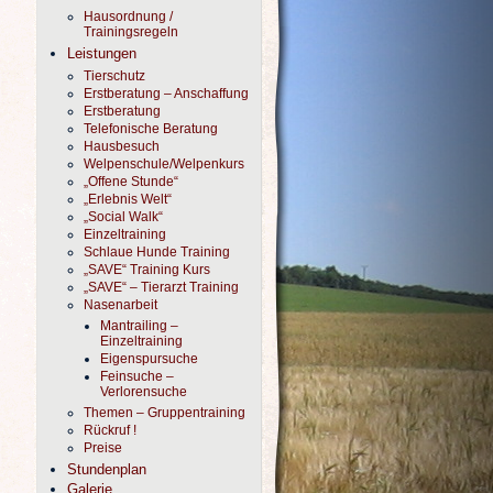
Hausordnung /
Trainingsregeln
Leistungen
Tierschutz
Erstberatung – Anschaffung
Erstberatung
Telefonische Beratung
Hausbesuch
Welpenschule/Welpenkurs
„Offene Stunde“
„Erlebnis Welt“
„Social Walk“
Einzeltraining
Schlaue Hunde Training
„SAVE“ Training Kurs
„SAVE“ – Tierarzt Training
Nasenarbeit
Mantrailing –
Einzeltraining
Eigenspursuche
Feinsuche –
Verlorensuche
Themen – Gruppentraining
Rückruf !
Preise
Stundenplan
Galerie