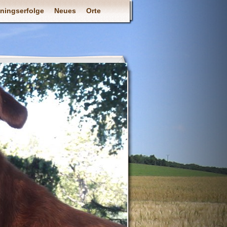
iningserfolge
Neues
Orte