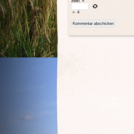
zwei
×
=
4