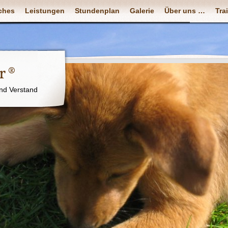
ches
Leistungen
Stundenplan
Galerie
Über uns …
Tra
r ®
nd Verstand