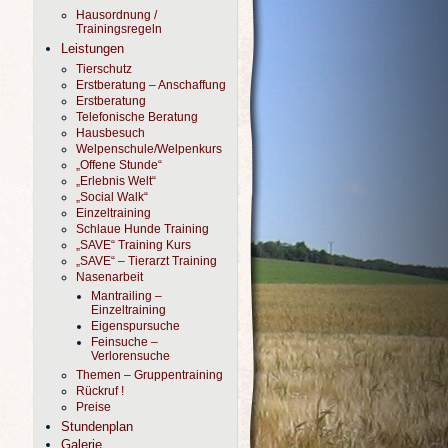
Hausordnung /
Trainingsregeln
Leistungen
Tierschutz
Erstberatung – Anschaffung
Erstberatung
Telefonische Beratung
Hausbesuch
Welpenschule/Welpenkurs
„Offene Stunde“
„Erlebnis Welt“
„Social Walk“
Einzeltraining
Schlaue Hunde Training
„SAVE“ Training Kurs
„SAVE“ – Tierarzt Training
Nasenarbeit
Mantrailing –
Einzeltraining
Eigenspursuche
Feinsuche –
Verlorensuche
Themen – Gruppentraining
Rückruf !
Preise
Stundenplan
Galerie