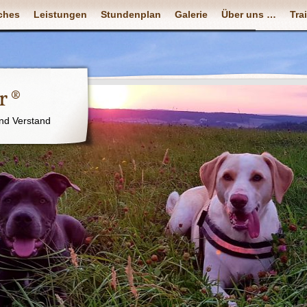
ches
Leistungen
Stundenplan
Galerie
Über uns …
Tra
r ®
nd Verstand