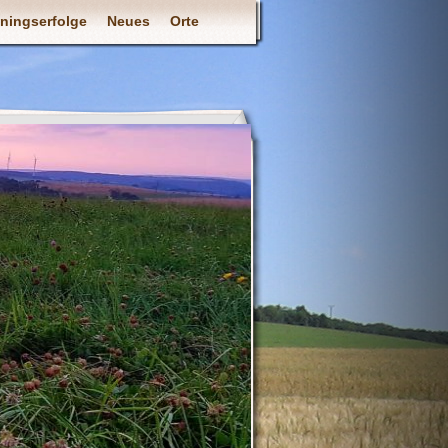
iningserfolge
Neues
Orte