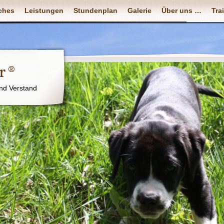
ches
Leistungen
Stundenplan
Galerie
Über uns …
Tra
r ®
nd Verstand