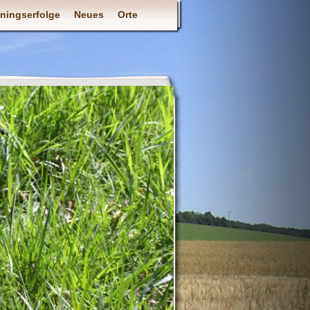
iningserfolge
Neues
Orte