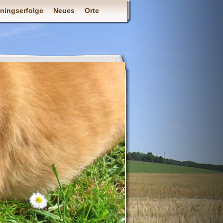
iningserfolge
Neues
Orte