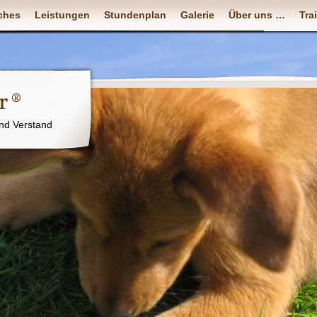
ches
Leistungen
Stundenplan
Galerie
Über uns …
Tra
r ®
nd Verstand