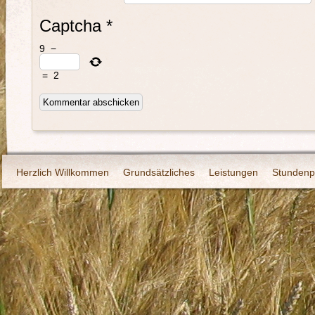
Captcha
*
9
−
=
2
Herzlich Willkommen
Grundsätzliches
Leistungen
Stundenp