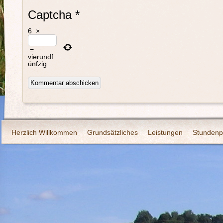
Captcha
*
6
×
=
vierundf
ünfzig
Herzlich Willkommen
Grundsätzliches
Leistungen
Stundenp