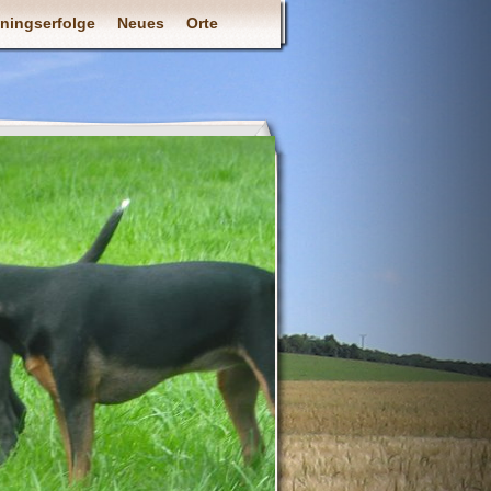
iningserfolge
Neues
Orte