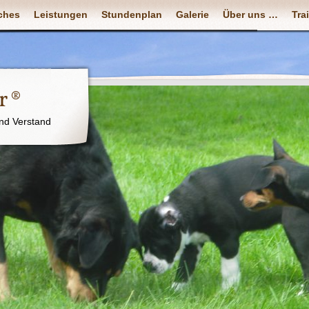
ches
Leistungen
Stundenplan
Galerie
Über uns …
Tra
r ®
nd Verstand