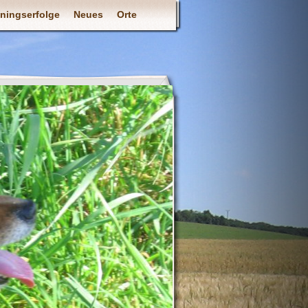
iningserfolge
Neues
Orte