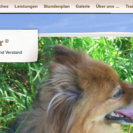
ches
Leistungen
Stundenplan
Galerie
Über uns …
Tra
r ®
nd Verstand