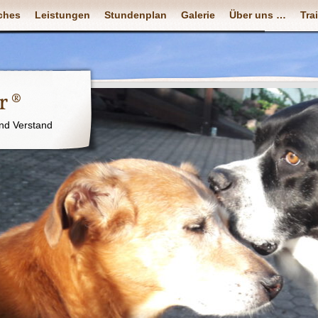
ches
Leistungen
Stundenplan
Galerie
Über uns …
Tra
r ®
nd Verstand