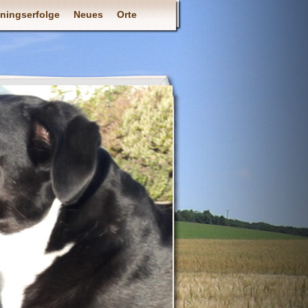
iningserfolge
Neues
Orte